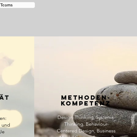
 Teams
TÄT
METHODEN-
KOMPETENZ
Design-Thinking, Systems-
ken:
Thinking, Behaviour-
e und
Centered Design, Business
 Je