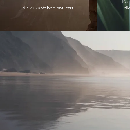
-
Res
​d
ie Zukunft beginnt jetzt!
die