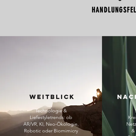
HANDLUNGSFE
WEITBLICK
NAC
Technologie &
Liefestyletrends: ob
Kre
AR/VR, KI, Neo-Ökologie,
Net
Robotic oder Biomimicry
&