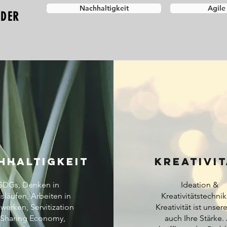
Nachhaltigkeit
Agile
LDER
HHALTIGKEIT
KREATIVI
SDGs, Denken in
Ideation &
isläufen, Arbeiten in
Kreativitätstechni
zwerken,
Servitization
Kreativität ist unser
 Sharing Economy,
auch Ihre Stärke.