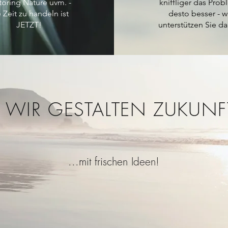
toring Nature uvm. -
kniffliger das Prob
 Zeit zu handeln ist
desto besser - w
JETZT!
unterstützen Sie da
WIR GESTALTEN ZUKUNF
...mit frischen Ideen!