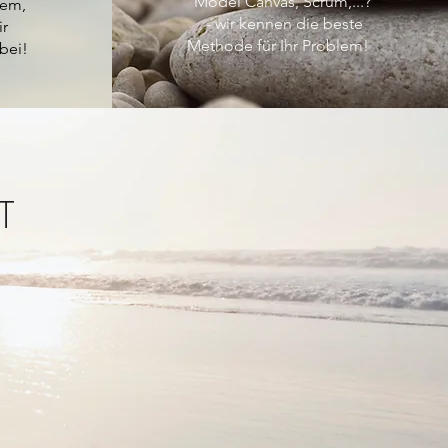
Model Canvas, Scrum,...?
lem,
- wir kennen die beste
ir
Methode für Ihr Problem!
bei!
T