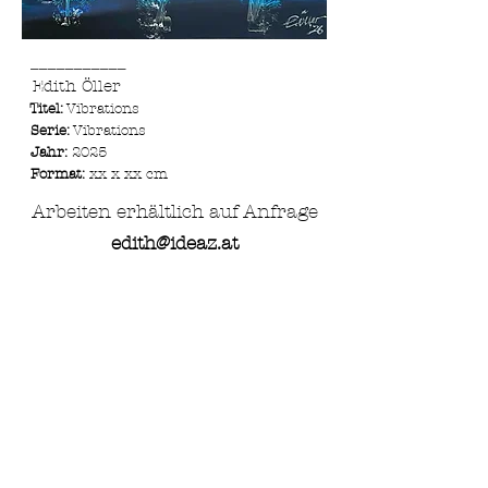
___________
Edith Öller
Titel:
Vibrations
Serie:
Vibrations
Jahr:
2025
Format:
xx x xx cm ​
Arbeiten erhältlich auf Anfrage
edith@ideaz.at