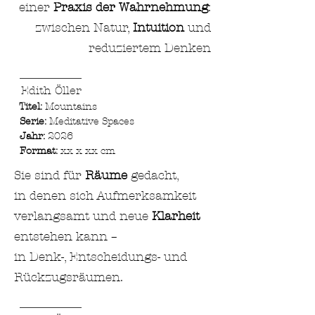
einer
Praxis der Wahrnehmung
:
zwischen Natur,
Intuition
und
reduziertem Denken
___________
Edith Öller
Titel:
Mountains
Serie:
Meditative Spaces
Jahr:
2026
Format:
xx x xx cm ​
Sie sind für
Räume
gedacht,
in denen sich Aufmerksamkeit
verlangsamt und neue
Klarheit
entstehen kann –
in Denk-, Entscheidungs- und
Rückzugsräumen.
___________