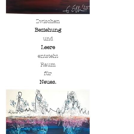
Zwischen
Beziehung
und
Leere
entsteht
Raum
für
Neues.