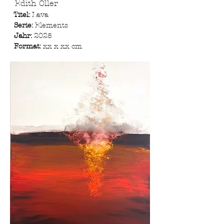
Edith Öller
Titel:
Lava
Serie:
Elements
Jahr:
2025
Format:
xx x xx cm ​