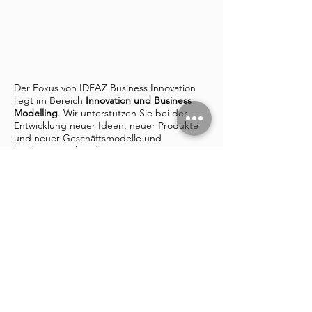
Der Fokus von IDEAZ Business Innovation
liegt im Bereich
Innovation und Business
Modelling
. Wir unterstützen Sie bei der
Entwicklung neuer Ideen, neuer Produkte
und neuer Geschäftsmodelle und
begleiten Sie bei deren Umsetzung.
Mehr zu unseren Leistungen finden Sie
hier >>
.
Wir arbeiten mit einem Netzwerk von